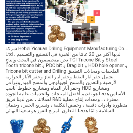
شركة Hebei Yichuan Drilling Equipment Manufacturing Co. ،
Ltd لديها أكثر من 20 عامًا من الخبرة في التصنيع والتصميم ،
نحن متخصصون في البحث وإنتاج TCI Tricone Bit و Steel
Tooth tricone bit و PDC bit و Drag bit و HDD hole opener و
Tricone bit cutter and Drilling الملحقات ومجالات التطبيق
تشمل حفر آبار النفط وحفر آبار الغاز وحفر الآبار الحرارية
الأرضية والتعدين والمسح الجيولوجي والمسح الهيدروغرافي
وحفر آبار المياه ومشاريع خطوط أنابيب HDD ومشاريع
الأساس.هدفنا هو تقديم أفضل المنتجات والخدمات عالية الجودة
لعملائنا ، نحن لدينا فريق R&D محترف ، ومعدات إنتاج محلية
متطورة وأدوات دقيقة ، وخفض التكلفة ، وتسريع الحفر ، وضمان
السلامة دائمًا هدفنا. التعاون المربح للفوز هو سعينا النهائي.