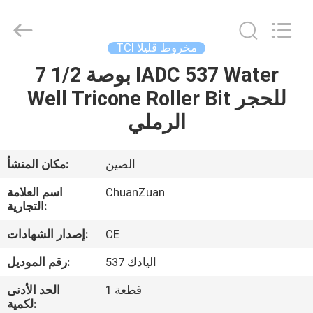
مخروط
قليلا
المزود.
Copyright
©
TCI مخروط قليلا
2018
-
2025
7 1/2 بوصة IADC 537 Water
مسكن
tcitriconebit.com.
All
Well Tricone Roller Bit للحجر
Rights
Reserved.
منتجات
الرملي
معلومات
الصين
مكان المنشأ:
عنا
ChuanZuan
اسم العلامة
التجارية:
جولة
CE
إصدار الشهادات:
في
اليادك 537
رقم الموديل:
المعمل
1 قطعة
الحد الأدنى
لكمية: