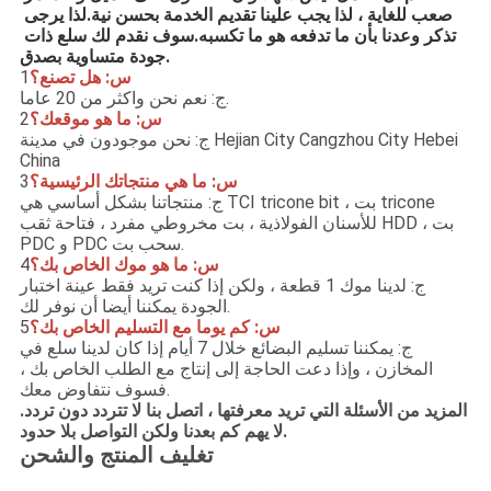
صعب للغاية ، لذا يجب علينا تقديم الخدمة بحسن نية.لذا يرجى 
تذكر وعدنا بأن ما تدفعه هو ما تكسبه.سوف نقدم لك سلع ذات 
جودة متساوية بصدق.
س: هل تصنع؟
1
ج: نعم نحن واكثر من 20 عاما.
س: ما هو موقعك؟
2
ج: نحن موجودون في مدينة Hejian City Cangzhou City Hebei
China
س: ما هي منتجاتك الرئيسية؟
3
ج: منتجاتنا بشكل أساسي هي TCI tricone bit ، بت tricone
للأسنان الفولاذية ، بت مخروطي مفرد ، فتاحة ثقب HDD ، بت
PDC و PDC سحب بت.
س: ما هو موك الخاص بك؟
4
ج: لدينا موك 1 قطعة ، ولكن إذا كنت تريد فقط عينة اختبار
الجودة يمكننا أيضا أن نوفر لك.
س: كم يوما مع التسليم الخاص بك؟
5
ج: يمكننا تسليم البضائع خلال 7 أيام إذا كان لدينا سلع في
المخازن ، وإذا دعت الحاجة إلى إنتاج مع الطلب الخاص بك ،
فسوف نتفاوض معك.
المزيد من الأسئلة التي تريد معرفتها ، اتصل بنا لا تتردد دون تردد.
لا يهم كم بعدنا ولكن التواصل بلا حدود.
تغليف المنتج والشحن