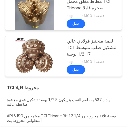
مطاط مغلق محمل TCI
Tricone صخرة قليلا
للتشكيل الصلب حفر البئر
negotiable MOQ:1 قطعة
اتصل
لقمة منجنيز فولاذي عالي
TCI لتشكيل صلب متوسط ​​
17 1/2 بوصة
negotiable MOQ:1 قطعة
اتصل
TCI مخروط قليلا
يادك 537 بت لقم الثقب بتريكون 8 1/2 بوصة تشكيل قوي مع قوة
ضاغطة عالية
API & ISO معتمد من TCI Tricone Bit 12 1/4 بوصة ثلاثة مخروط زر
أسطواني مخروط بت