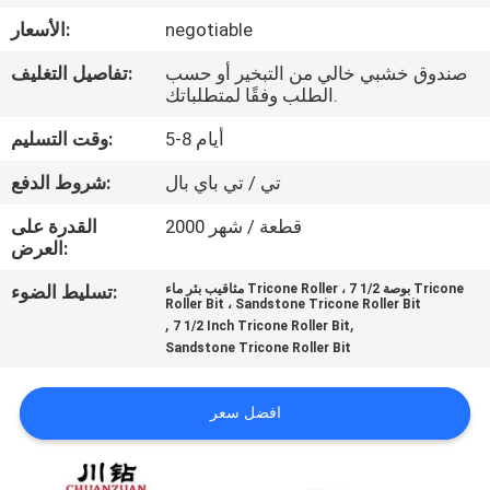
مراقبة
negotiable
الأسعار:
الجودة
صندوق خشبي خالي من التبخير أو حسب
تفاصيل التغليف:
الطلب وفقًا لمتطلباتك.
اتصل
5-8 أيام
وقت التسليم:
بنا
تي / تي باي بال
شروط الدفع:
اطلب
2000 قطعة / شهر
القدرة على
العرض:
اقتباس
مثاقيب بئر ماء Tricone Roller ، 7 1/2 بوصة Tricone
تسليط الضوء:
Roller Bit ، Sandstone Tricone Roller Bit
,
,
7 1/2 Inch Tricone Roller Bit
أخبار
Sandstone Tricone Roller Bit
افضل سعر