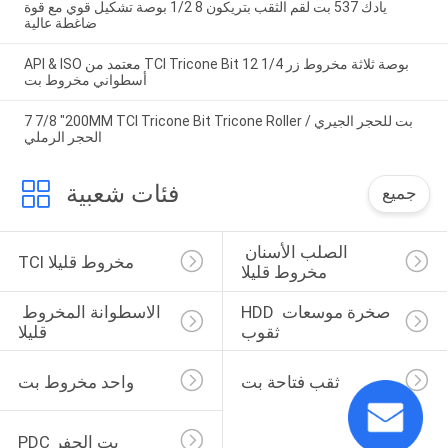
يادك 537 بت لقم الثقب بتريكون 8 1/2 بوصة تشكيل قوي مع قوة
ضاغطة عالية
API & ISO معتمد من TCI Tricone Bit 12 1/4 بوصة ثلاثة مخروط زر
أسطواني مخروط بت
7 7/8 "200MM TCI Tricone Bit Tricone Roller بت للحجر الجيري /
الحجر الرملي
فئات شعبية
جميع
الصلب الأسنان 
TCI مخروط قليلا
مخروط قليلا
HDD صخرة موسعات 
الاسطوانة المخروط 
ثقوب
قليلا
ثقب فتاحة بت
واحد مخروط بت
PDC بت الحفر