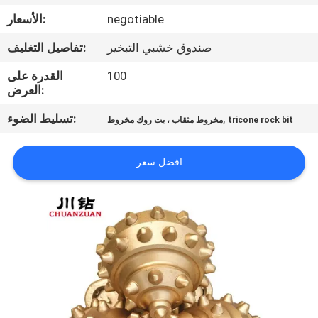
مراقبة
negotiable
الأسعار:
الجودة
صندوق خشبي التبخير
تفاصيل التغليف:
اتصل
100
القدرة على
العرض:
بنا
,
تسليط الضوء:
tricone rock bit
مخروط مثقاب ، بت روك مخروط
اطلب
افضل سعر
اقتباس
أخبار