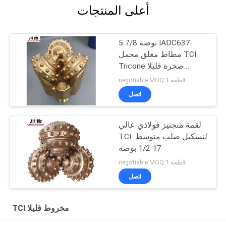
أعلى المنتجات
5 7/8 بوصة IADC637
مطاط مغلق محمل TCI
Tricone صخرة قليلا
للتشكيل الصلب حفر البئر
negotiable MOQ:1 قطعة
اتصل
لقمة منجنيز فولاذي عالي
TCI لتشكيل صلب متوسط ​​
17 1/2 بوصة
negotiable MOQ:1 قطعة
اتصل
TCI مخروط قليلا