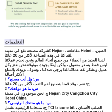
التعليمات
كشركة مصنعة تقع في مدينة Hejian ، مقاطعة Hebei ، الصين
،
لقد كنا في هذه الصناعة لأكثر من 20 عامًا.
لدينا العديد من العملاء من جميع أنحاء العالم ونحن نخدم عملائنا
ليس فقط بسعر معقول ، ولكن أيضًا بجودة موثوقة.نحن نعتز بكل
عميل ونشكر ثقة عملائنا.لذا يرجى صدقنا ، وسوف نزودك بالسلع
الأكثر أصالة.
س: هل أنت مصنع؟
1
ج: نعم ، وقد قمنا بتصنيع لقم الثقب لأكثر من 20 عامًا.
س: ما هو موقعك؟
2
ج: نحن موجودون في مدينة Hejian City Cangzhou City
Hebei China
س: ما هو منتجك الرئيسي؟
3
ج: منتجاتنا الرئيسية تشمل TCI tricone bit ، الصلب الأسنان