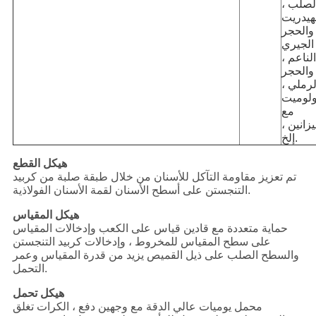
لصلب ،
نهيدريت
 والحجر
الجيري
الناعم ،
والحجر
لرملي ،
ولوميت
مع
يزانين ،
إلخ.
هيكل القطع
تم تعزيز مقاومة التآكل للأسنان من خلال طبقة صلبة من كربيد
التنجستن على أسطح الأسنان لقمة الأسنان الفولاذية.
هيكل المقياس
حماية متعددة مع قادين قياس على الكعب وإدخالات المقياس
على سطح المقياس للمخروط ، وإدخالات كربيد التنجستن
والسطح الصلب على ذيل القميص يزيد من قدرة المقياس وعمر
التحمل.
هيكل تحمل
محمل يوميات عالي الدقة مع وجهين دفع ، الكرات تغلق