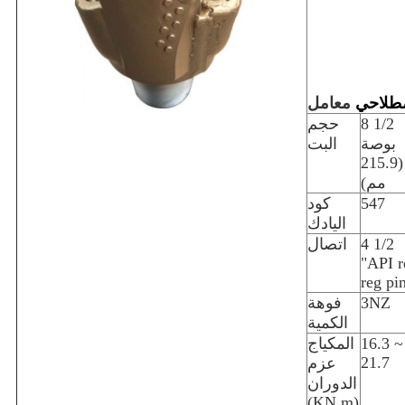
طلاحي
معامل
8 1/2
حجم
بوصة
البت
(215.9
مم)
547
كود
اليادك
4 1/2
اتصال
"API r
reg pi
3NZ
فوهة
الكمية
16.3 ~
المكياج
21.7
عزم
الدوران
(KN.m)