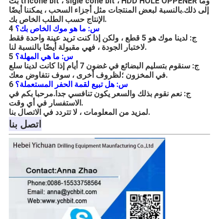
بت tricone bit ، sigle cone bit ، HDD HOLE OPPENER وما
إلى ذلك.بالنسبة لبعض المنتجات مثل أجزاء السحب ، يمكننا أيضًا
الإنتاج حسب الطلب الخاص بك.
س: ما هو موك الخاص بك؟
4
ج: لدينا موك هو 5 قطع ، ولكن إذا كنت تريد عينة واحدة فقط
لاختبار الجودة ، فهي مقبولة أيضًا بالنسبة لنا.
س: ما هي المهلة؟
5
ج: سنقوم بتسليم البضائع في غضون 7 أيام إذا كانت لدينا سلع
في المخزون ؛لظروف أخرى ، سوف نتفاوض معك.
س: هل تبيع لقمة الحفر المستعملة؟
6
ج: نعم نقوم بذلك
والسعر
يكون
تنافسي جدا
.مرحبا بكم في
الاستفسار في أي وقت.
لمزيد من المعلومات ، لا تتردد في الاتصال بنا.
اتصل بنا