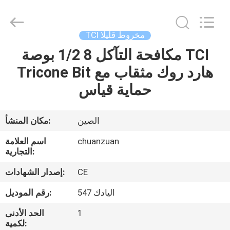
مخروط
قليلا
المزود.
Copyright
©
TCI مخروط قليلا
2018
-
2025
مكافحة التآكل 8 1/2 بوصة TCI
مسكن
tcitriconebit.com.
All
Tricone Bit هارد روك مثقاب مع
Rights
Reserved.
منتجات
حماية قياس
معلومات
الصين
مكان المنشأ:
عنا
chuanzuan
اسم العلامة
التجارية:
جولة
CE
إصدار الشهادات:
في
اليادك 547
رقم الموديل:
المعمل
1
الحد الأدنى
لكمية: