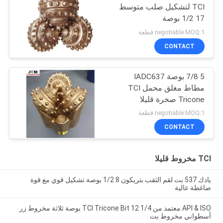
TCI لتشكيل صلب متوسط ​​
17 1/2 بوصة
negotiable MOQ:1 قطعة
CONTACT
5 7/8 بوصة IADC637
مطاط مغلق محمل TCI
Tricone صخرة قليلا
للتشكيل الصلب حفر البئر
negotiable MOQ:1 قطعة
CONTACT
TCI مخروط قليلا
يادك 537 بت لقم الثقب بتريكون 8 1/2 بوصة تشكيل قوي مع قوة
ضاغطة عالية
API & ISO معتمد من TCI Tricone Bit 12 1/4 بوصة ثلاثة مخروط زر
أسطواني مخروط بت