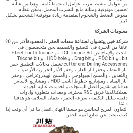
من عوامل تنشيط مرنة. عوامل التنشيط ثابتة ، وهذا من شأنه
تحسين موثوقية ومتانة مانع التسرب المحمل. يمكن لنظام
معوض الضغط والشحوم المتقدمة زيادة موثوقية التشحيم بشكل
كبير.
معلومات الشركة
شركة خبى ييتشوان لصناعة معدات الحفر ، المحدودة
أكثر من 20
عامًا من الخبرة في التصنيع والتصميم.نحن متخصصون في
البحث والإنتاج عن TCI Tricone Bit ، و Steel Tooth tricone
bit ، و PDC bit ، و Drag bit ، و HDD hole ، و Tricone bit
cutter and Drilling Accessories.تشمل مجالات التطبيق حفر
آبار النفط ، وحفر آبار الغاز ، وحفر الآبار الحرارية الأرضية ،
والتعدين ، والمسح الجيولوجي ، والمسح الهيدروغرافي ، وحفر
آبار المياه ، ومشاريع خطوط أنابيب HDD ، ومشاريع الأساس.
هدفنا هو تقديم أفضل المنتجات والخدمات عالية الجودة
لعملائنا.لدينا فريق R&D محترف ومعدات متطورة وأدوات
دقيقة.تقليل التكلفة ، سرعة الحفر ، ضمان السلامة هو هدفنا
دائمًا.
التعاون المربح للجانبين هو سعينا النهائي.اتصل بنا في أي وقت إذا
كنت تبحث عن صانع لقمة الحفر.