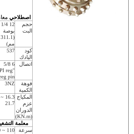
اصطلاحي
معا
حجم
12 1/4
البت
بوصة
(311.1
مم)
كود
537
اليادك
اتصال
6 5/8
PI reg
reg pin
فوهة
3NZ
الكمية
المكياج
16.3 ~
21.7
عزم
الدوران
(KN.m)
معلمة التشغي
سرعة
110 ~ 40