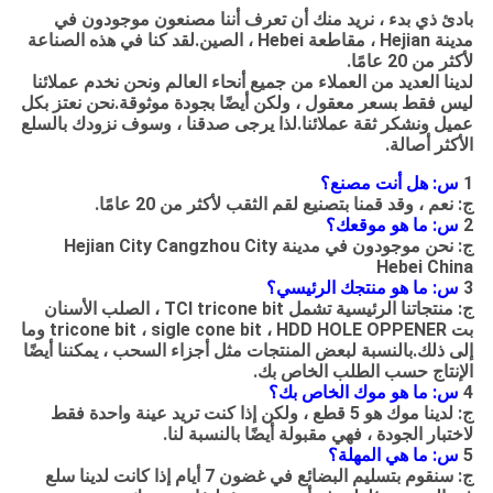
بادئ ذي بدء ، نريد منك أن تعرف أننا مصنعون موجودون في
مدينة Hejian ، مقاطعة Hebei ، الصين.لقد كنا في هذه الصناعة
لأكثر من 20 عامًا.
لدينا العديد من العملاء من جميع أنحاء العالم ونحن نخدم عملائنا
ليس فقط بسعر معقول ، ولكن أيضًا بجودة موثوقة.نحن نعتز بكل
عميل ونشكر ثقة عملائنا.لذا يرجى صدقنا ، وسوف نزودك بالسلع
الأكثر أصالة.
1
س: هل أنت مصنع؟
ج: نعم ، وقد قمنا بتصنيع لقم الثقب لأكثر من 20 عامًا.
2
س: ما هو موقعك؟
ج: نحن موجودون في مدينة Hejian City Cangzhou City
Hebei China
3
س: ما هو منتجك الرئيسي؟
ج: منتجاتنا الرئيسية تشمل TCI tricone bit ، الصلب الأسنان
بت tricone bit ، sigle cone bit ، HDD HOLE OPPENER وما
إلى ذلك.بالنسبة لبعض المنتجات مثل أجزاء السحب ، يمكننا أيضًا
الإنتاج حسب الطلب الخاص بك.
4
س: ما هو موك الخاص بك؟
ج: لدينا موك هو 5 قطع ، ولكن إذا كنت تريد عينة واحدة فقط
لاختبار الجودة ، فهي مقبولة أيضًا بالنسبة لنا.
5
س: ما هي المهلة؟
ج: سنقوم بتسليم البضائع في غضون 7 أيام إذا كانت لدينا سلع