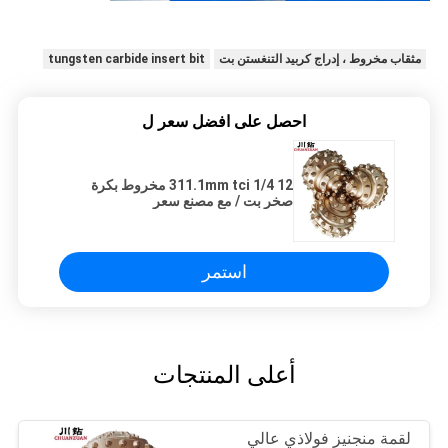
مثقاب مخروط ، إدراج كربيد التنغستن بت
tungsten carbide insert bit
احصل على افضل سعر ل
12 1/4 311.1mm tci مخروط بكرة
صخر بت / مع مصنع سعر
استمر
أعلى المنتجات
لقمة منجنيز فولاذي عالي