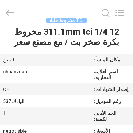
مخروط
قليلا
supplier.
Copyright
©
TCI مخروط قليلا
2018
-
2025
12 1/4 311.1mm tci مخروط
مسكن
Hebei
Yichuan
بكرة صخر بت / مع مصنع سعر
Drilling
Equipment
Manufacturing
منتجات
Co.,
Ltd.
All
مكان المنشأ:
الصين
Rights
Reserved.
معلومات
اسم العلامة
chuanzuan
عنا
التجارية:
إصدار الشهادات:
CE
جولة
رقم الموديل:
اليادك 537
في
الحد الأدنى
1
المعمل
لكمية:
الأسعار:
negotiable