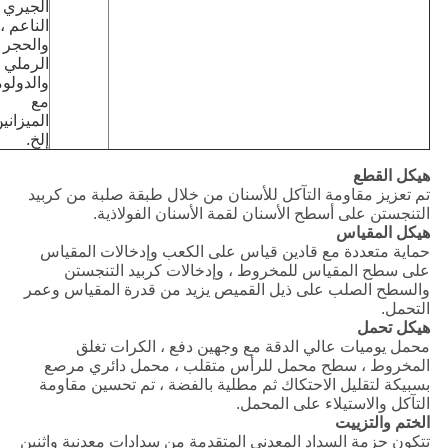
الجيري
الناعم ،
والحجر
الرملي ،
والدولو
مع
الميزانين
إلخ.
هيكل القطع
تم تعزيز مقاومة التآكل للأسنان من خلال طبقة صلبة من كربيد
التنجستن على أسطح الأسنان لقمة الأسنان الفولاذية.
هيكل المقياس
حماية متعددة مع قادين قياس على الكعب وإدخالات المقياس
على سطح المقياس للمخروط ، وإدخالات كربيد التنجستن
والسطح الصلب على ذيل القميص يزيد من قدرة المقياس وعمر
التحمل.
هيكل تحمل
محمل يوميات عالي الدقة مع وجهين دفع ، الكرات تغلق
المخروط ، سطح محمل للرأس متقلب ، محمل دائري مرصع
بسبيكة لتقليل الاحتكاك ثم مطلية بالفضة ، تم تحسين مقاومة
التآكل والاستيلاء على المحمل.
الختم والتزييت
تتكون حزمة السداد المعدني المتقدمة من سدادات معدنية واثنين