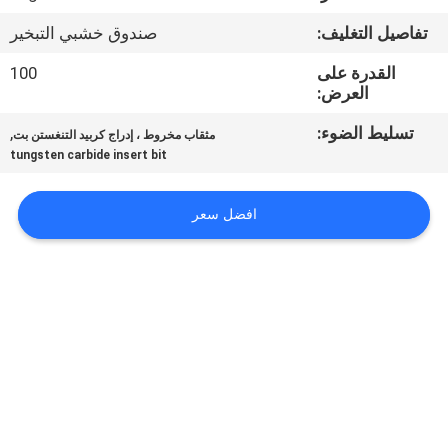
مراقبة
تفاصيل التغليف:
صندوق خشبي التبخير
الجودة
القدرة على
100
العرض:
اتصل
تسليط الضوء:
,
مثقاب مخروط ، إدراج كربيد التنغستن بت
بنا
tungsten carbide insert bit
أخبار
افضل سعر
اطلب
اقتباس
خريطة
الموقع