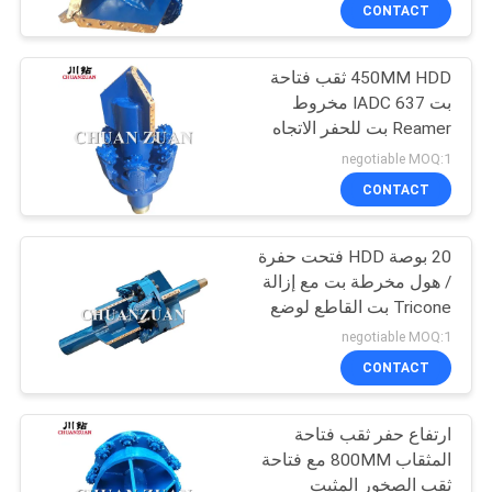
مراقبة
CONTACT
الجودة
450MM HDD ثقب فتاحة
بت IADC 637 مخروط
اتصل
Reamer بت للحفر الاتجاه
بنا
negotiable MOQ:1
CONTACT
أخبار
20 بوصة HDD فتحت حفرة
/ هول مخرطة بت مع إزالة
اطلب
Tricone بت القاطع لوضع
اقتباس
الأنابيب خندق
negotiable MOQ:1
CONTACT
خريطة
ارتفاع حفر ثقب فتاحة
الموقع
المثقاب 800MM مع فتاحة
ثقب الصخور المثبت