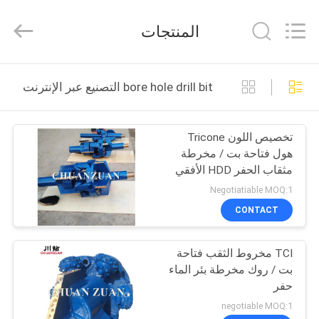
Yichuan
Drilling
Equipment
المنتجات
Manufacturing
Co.,
Ltd.
All
Rights
مسكن
Reserved.
bore hole drill bit التصنيع عبر الإنترنت
منتجات
تخصيص اللون Tricone
هول فتاحة بت / مخرطة
معلومات
مثقاب الحفر HDD الأفقي
عنا
Negotiatiable MOQ:1
CONTACT
جولة
TCI مخروط الثقب فتاحة
في
بت / روك مخرطة بئر الماء
المعمل
حفر
negotiable MOQ:1