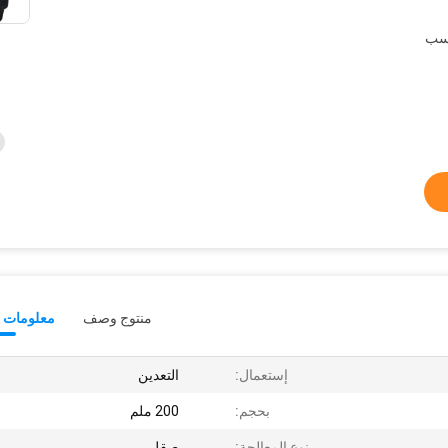
حسب
منتوج وصف
معلومات ت
إستعمال:
التعدين
بحجم:
200 ملم
نوع المعالجة:
صقل