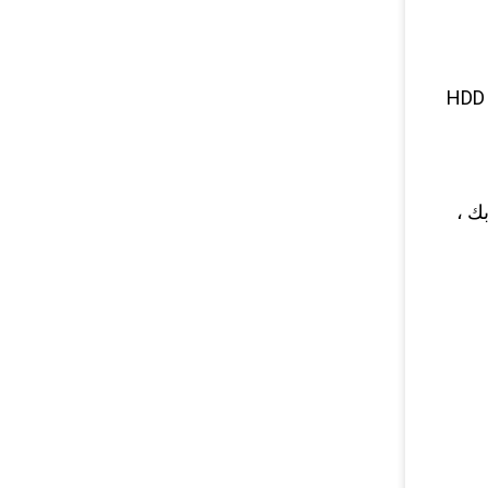
ج: منتجاتنا بشكل أساسي هي TCI tricone bit ، بت tricone للأسنان الفولاذية ، بت مخروطي مفرد ، فتاحة ثقب HDD
 بك ،