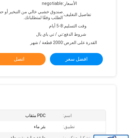
الأسعار:
negotiable
صندوق خشبي خالي من التبخير أو 
تفاصيل التغليف:
الطلب وفقًا لمتطلباتك.
وقت التسليم:
5-8 أيام
شروط الدفع:
تي / تي باي بال
القدرة على العرض:
2000 قطعة / شهر
افضل سعر
اتصل
اسم:
PDC مثقاب
تطبيق:
بئر ماء
تشكيل - تكوين:
طبقة صلبة متوسطة