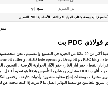
نوع التسويق:
منتج رائج
,
7/8 بوصة مثقاب المياه
,
لقم الثقب الأساسية PDC للتعدين
منتو
لدينا أكثر من 20 عامًا من الخبرة في التصنيع والتصميم ، نحن متخصص
البحث وإنتاج TCI Tricone Bit ، و Steel Tooth tricone bit ، و PDC bit ، و Drag bit ، و  hole opener
لات التطبيق حفر آبار النفط ، حفر آبار الغاز ، حفر الآبار الحرارية الأرضية ، التعدين ، 
ط أنابيب HDD
مشاريع ومشاريع التأسيس.
هدفنا هو تقديم أفضل ال
تطوير محترف ، ومعدات إنتاج محلية متطورة وأدوات دقيقة ، وخفض التكل
 المربح للجانبين هو سعينا النهائي.اتصل بنا لا تتردد إذا كنت تبحث عن ل