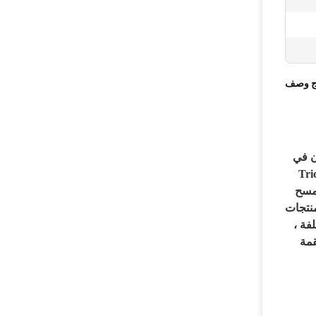
ج وصف
ون في
HDD ، و Tricone bit cutter
المسح
منتجات
فة ،
قمة