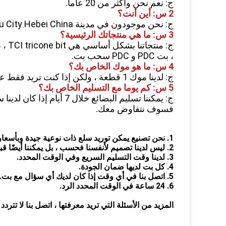
ج: نعم نحن واكثر من 20 عاما.
2 س: أين أنت؟
ج: نحن موجودون في مدينة Hejian City Cangzhou City Hebei China
3 س: ما هي منتجاتك الرئيسية؟
، بت PDC و PDC سحب بت.
4 س: ما هو موك الخاص بك؟
ج: لدينا موك 1 قطعة ، ولكن إذا كنت تريد فقط عينة اختبار الجودة يمكننا أيضا أن نوفر لك.
5 س: كم يوما مع التسليم الخاص بك؟
ج: يمكننا تسليم البضائع 
فسوف نتفاوض معك.
1. نحن تصنيع يمكن توريد سلع ذات نوعية جيدة وبأسعار تنافسية.
2. ليس لدينا تصميم لأنفسنا فحسب ، بل يمكننا أيضًا قبول التخصيص.
3. لدينا وقت التسليم السريع وفي الوقت المحدد.
4. كل بت لديها ضمان الجودة.
5. اتصل بنا في أي وقت إذا كان لديك أي سؤال مع بت.
6. 24 ساعة في الوقت المحدد الرد.
المزيد من الأسئلة التي تريد معرفتها ، اتصل بنا لا تتردد