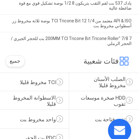
يادك 537 بت لقم الثقب بتريكون 8 1/2 بوصة تشكيل قوي مع قوة
ضاغطة عالية
API & ISO معتمد من TCI Tricone Bit 12 1/4 بوصة ثلاثة مخروط زر
أسطواني مخروط بت
7 7/8 "200MM TCI Tricone Bit Tricone Roller بت للحجر الجيري /
الحجر الرملي
فئات شعبية
جميع
الصلب الأسنان 
TCI مخروط قليلا
مخروط قليلا
HDD صخرة موسعات 
الاسطوانة المخروط 
ثقوب
قليلا
ثقب فتاحة بت
واحد مخروط بت
PDC بت الحفر