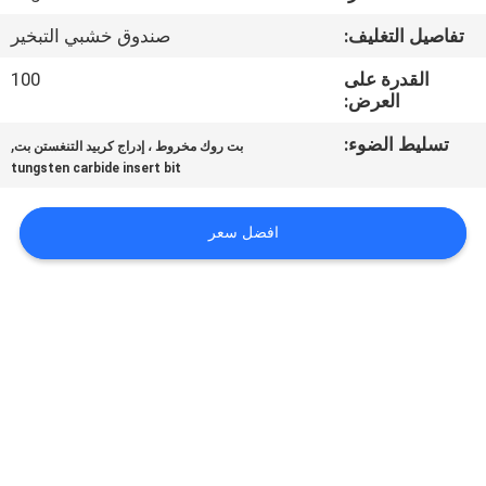
مراقبة
تفاصيل التغليف:
صندوق خشبي التبخير
الجودة
القدرة على
100
العرض:
اتصل
تسليط الضوء:
,
بت روك مخروط ، إدراج كربيد التنغستن بت
بنا
tungsten carbide insert bit
أخبار
افضل سعر
اطلب
اقتباس
خريطة
الموقع