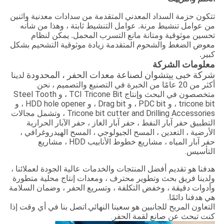
تتكون حزمة السداد المعدني المتقدمة من سدادات معدنية واثنين
من عوامل تنشيط مرنة. عوامل التنشيط ثابتة ، وهذا من شأنه
تحسين موثوقية ومتانة مانع التسرب المحمل. يمكن لنظام
معوض الضغط والشحوم المتقدمة زيادة موثوقية التشحيم بشكل
كبير.
معلومات الشركة
شركة خبى ييتشوان لصناعة معدات الحفر ، المحدودة
لدينا
أكثر من 20 عامًا من الخبرة في التصنيع والتصميم ، نحن
متخصصون في البحث وإنتاج TCI Tricone Bit ، و Steel Tooth
tricone bit ، و PDC bit ، و Drag bit ، و HDD hole opener ، و
Tricone bit cutter and Drilling Accessories ، وتشمل مجالات
التطبيق حفر آبار النفط ، حفر آبار الغاز ، حفر الآبار الحرارية
الأرضية ، التعدين ، المسح الجيولوجي ، المسح الهيدروغرافي ،
حفر آبار المياه ، مشاريع خطوط الأنابيب HDD ، مشاريع
التأسيس.
هدفنا هو تقديم أفضل المنتجات والخدمات عالية الجودة لعملائنا ،
ولدينا فريق بحث وتطوير محترف ، ومعدات إنتاج محلية متطورة
وأدوات دقيقة ، وخفض التكلفة ، وتسريع الحفر ، وضمان السلامة
هي هدفنا دائمًا.
التعاون المربح للجانبين هو سعينا النهائي.اتصل بنا في أي وقت إذا
كنت تبحث عن صانع لقمة الحفر.