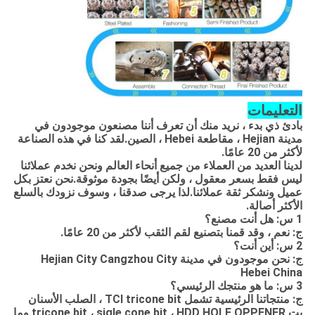
التعليمات
بادئ ذي بدء ، نريد منك أن تعرف أننا مصنعون موجودون في
مدينة Hejian ، مقاطعة Hebei ، الصين.لقد كنا في هذه الصناعة
لأكثر من 20 عامًا.
لدينا العديد من العملاء من جميع أنحاء العالم ونحن نخدم عملائنا
ليس فقط بسعر معقول ، ولكن أيضًا بجودة موثوقة.نحن نعتز بكل
عميل ونشكر ثقة عملائنا.لذا يرجى صدقنا ، وسوف نزودك بالسلع
الأكثر أصالة.
1 س: هل أنت مصنع؟
ج: نعم ، وقد قمنا بتصنيع لقم الثقب لأكثر من 20 عامًا.
2 س: أين أنت؟
ج: نحن موجودون في مدينة Hejian City Cangzhou City
Hebei China
3 س: ما هو منتجك الرئيسي؟
ج: منتجاتنا الرئيسية تشمل TCI tricone bit ، الصلب الأسنان
بت tricone bit ، sigle cone bit ، HDD HOLE OPPENER وما