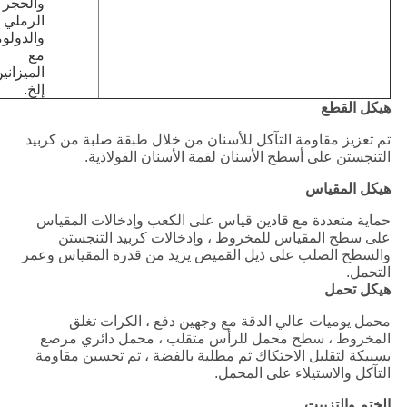
والحجر
الرملي ،
والدولو
مع
الميزانين
إلخ.
هيكل القطع
تم تعزيز مقاومة التآكل للأسنان من خلال طبقة صلبة من كربيد
التنجستن على أسطح الأسنان لقمة الأسنان الفولاذية.
هيكل المقياس
حماية متعددة مع قادين قياس على الكعب وإدخالات المقياس
على سطح المقياس للمخروط ، وإدخالات كربيد التنجستن
والسطح الصلب على ذيل القميص يزيد من قدرة المقياس وعمر
التحمل.
هيكل تحمل
محمل يوميات عالي الدقة مع وجهين دفع ، الكرات تغلق
المخروط ، سطح محمل للرأس متقلب ، محمل دائري مرصع
بسبيكة لتقليل الاحتكاك ثم مطلية بالفضة ، تم تحسين مقاومة
التآكل والاستيلاء على المحمل.
الختم والتزييت