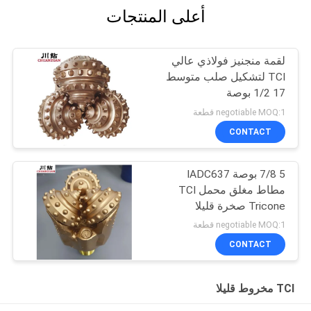
أعلى المنتجات
لقمة منجنيز فولاذي عالي
TCI لتشكيل صلب متوسط ​​
17 1/2 بوصة
negotiable MOQ:1 قطعة
CONTACT
5 7/8 بوصة IADC637
مطاط مغلق محمل TCI
Tricone صخرة قليلا
للتشكيل الصلب حفر البئر
negotiable MOQ:1 قطعة
CONTACT
TCI مخروط قليلا