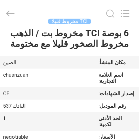
مخروط
قليلا
supplier.
Copyright
©
TCI مخروط قليلا
2018
-
2025
6 بوصة TCI مخروط بت / الذهب
مسكن
Hebei
Yichuan
مخروط الصخور قليلا مع مختومة
Drilling
Equipment
Manufacturing
منتجات
Co.,
Ltd.
All
مكان المنشأ:
الصين
Rights
Reserved.
معلومات
اسم العلامة
chuanzuan
عنا
التجارية:
إصدار الشهادات:
CE
جولة
رقم الموديل:
اليادك 537
في
الحد الأدنى
1
المعمل
لكمية:
الأسعار:
negotiable