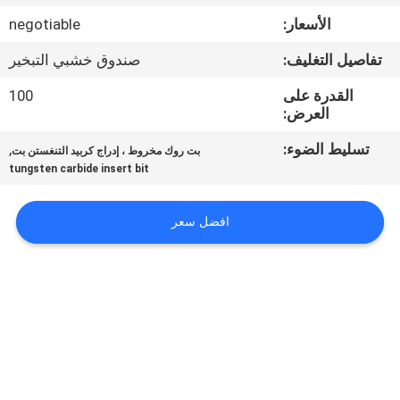
مراقبة
الأسعار:
negotiable
الجودة
تفاصيل التغليف:
صندوق خشبي التبخير
اتصل
القدرة على
100
العرض:
بنا
تسليط الضوء:
,
بت روك مخروط ، إدراج كربيد التنغستن بت
tungsten carbide insert bit
أخبار
افضل سعر
اطلب
اقتباس
خريطة
الموقع