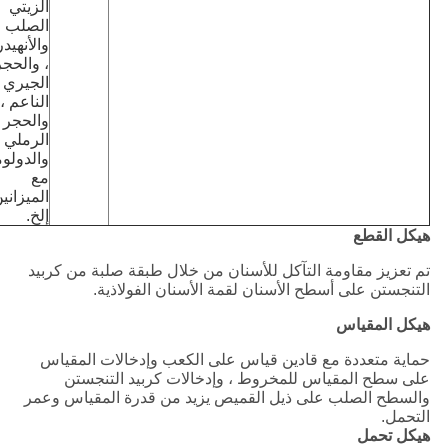
الزيتي
الصلب ،
والأنهيد
، والحجر
الجيري
الناعم ،
والحجر
الرملي ،
والدولو
مع
الميزانين
إلخ.
هيكل القطع
تم تعزيز مقاومة التآكل للأسنان من خلال طبقة صلبة من كربيد
التنجستن على أسطح الأسنان لقمة الأسنان الفولاذية.
هيكل المقياس
حماية متعددة مع قادين قياس على الكعب وإدخالات المقياس
على سطح المقياس للمخروط ، وإدخالات كربيد التنجستن
والسطح الصلب على ذيل القميص يزيد من قدرة المقياس وعمر
التحمل.
هيكل تحمل