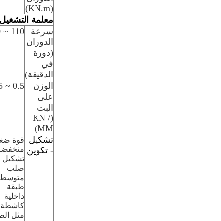
(KN.m)
معلمة التشغيل
سرعة
110 ~ 40
الدوران
(دورة
في
الدقيقة)
الوزن
0.5 ~ 1.05
على
البت
(KN /
MM)
تشكيل
قوة ضغ
منخفضة 
- تكوين
تشكيل
صلب
متوسط ​
طبقة
داخلية
كاشطة ،
مثل الص