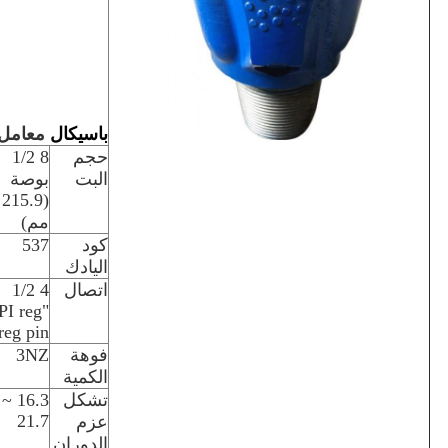
ب
اسيكال
معامل
حجم
8 1/2
البت
بوصة
(215.9
مم)
كود
537
اليادك
اتصال
4 1/2
PI reg
reg pin
فوهة
3NZ
الكمية
تشكل
16.3 ~
21.7
عزم
الدوران