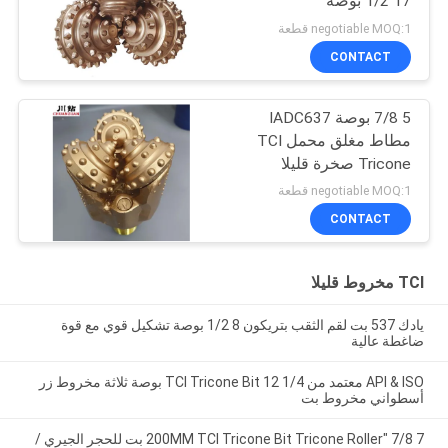
17 1/2 بوصة
negotiable MOQ:1 قطعة
CONTACT
5 7/8 بوصة IADC637
مطاط مغلق محمل TCI
Tricone صخرة قليلا
للتشكيل الصلب حفر البئر
negotiable MOQ:1 قطعة
CONTACT
TCI مخروط قليلا
يادك 537 بت لقم الثقب بتريكون 8 1/2 بوصة تشكيل قوي مع قوة
ضاغطة عالية
API & ISO معتمد من TCI Tricone Bit 12 1/4 بوصة ثلاثة مخروط زر
أسطواني مخروط بت
7 7/8 "200MM TCI Tricone Bit Tricone Roller بت للحجر الجيري /