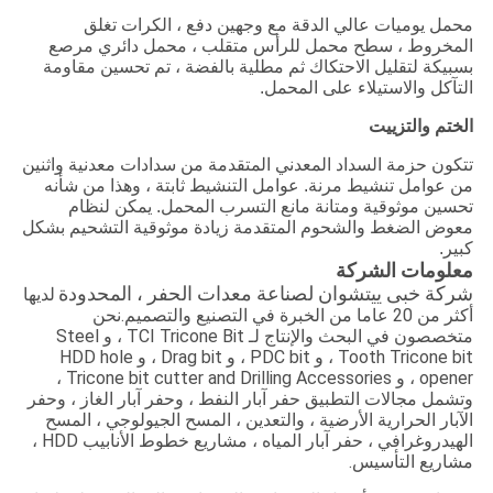
محمل يوميات عالي الدقة مع وجهين دفع ، الكرات تغلق
المخروط ، سطح محمل للرأس متقلب ، محمل دائري مرصع
بسبيكة لتقليل الاحتكاك ثم مطلية بالفضة ، تم تحسين مقاومة
التآكل والاستيلاء على المحمل.
الختم والتزييت
تتكون حزمة السداد المعدني المتقدمة من سدادات معدنية واثنين
من عوامل تنشيط مرنة. عوامل التنشيط ثابتة ، وهذا من شأنه
تحسين موثوقية ومتانة مانع التسرب المحمل. يمكن لنظام
معوض الضغط والشحوم المتقدمة زيادة موثوقية التشحيم بشكل
كبير.
معلومات الشركة
شركة خبى ييتشوان لصناعة معدات الحفر ، المحدودة
لديها
أكثر من 20 عاما من الخبرة في التصنيع والتصميم.نحن
متخصصون في البحث والإنتاج لـ TCI Tricone Bit ، و Steel
Tooth Tricone bit ، و PDC bit ، و Drag bit ، و HDD hole
opener ، و Tricone bit cutter and Drilling Accessories ،
وتشمل مجالات التطبيق حفر آبار النفط ، وحفر آبار الغاز ، وحفر
الآبار الحرارية الأرضية ، والتعدين ، المسح الجيولوجي ، المسح
الهيدروغرافي ، حفر آبار المياه ، مشاريع خطوط الأنابيب HDD ،
مشاريع التأسيس.