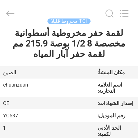
مخروط
قليلا
supplier.
Copyright
©
TCI مخروط قليلا
2018
-
2025
لقمة حفر مخروطية أسطوانية
مسكن
Hebei
Yichuan
مخصصة 8 1/2 بوصة 215.9 مم
Drilling
Equipment
Manufacturing
منتجات
لقمة حفر آبار المياه
Co.,
Ltd.
All
Rights
Reserved.
معلومات
مكان المنشأ:
الصين
عنا
اسم العلامة
chuanzuan
التجارية:
جولة
إصدار الشهادات:
CE
في
رقم الموديل:
YC537
المعمل
الحد الأدنى
1
لكمية: