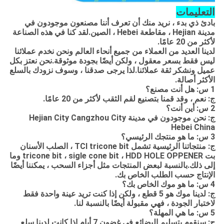
التعليمات
بادئ ذي بدء ، نريد منك أن تعرف أننا مصنعون موجودون في
مدينة Hejian ، مقاطعة Hebei ، الصين.لقد كنا في هذه الصناعة
لأكثر من 20 عامًا.
لدينا العديد من العملاء من جميع أنحاء العالم ونحن نخدم عملائنا
ليس فقط بسعر معقول ، ولكن أيضًا بجودة موثوقة.نحن نعتز بكل
عميل ونشكر ثقة عملائنا.لذا يرجى صدقنا ، وسوف نزودك بالسلع
الأكثر أصالة.
1 س: هل أنت مصنع؟
ج: نعم ، وقد قمنا بتصنيع لقم الثقب لأكثر من 20 عامًا.
2 س: أين أنت؟
ج: نحن موجودون في مدينة Hejian City Cangzhou City
Hebei China
3 س: ما هو منتجك الرئيسي؟
ج: منتجاتنا الرئيسية تشمل TCI tricone bit ، الصلب الأسنان
بت tricone bit ، sigle cone bit ، HDD HOLE OPPENER وما
إلى ذلك.بالنسبة لبعض المنتجات مثل أجزاء السحب ، يمكننا أيضًا
الإنتاج حسب الطلب الخاص بك.
4 س: ما هو موك الخاص بك؟
ج: لدينا موك هو 5 قطع ، ولكن إذا كنت تريد عينة واحدة فقط
لاختبار الجودة ، فهي مقبولة أيضًا بالنسبة لنا.
5 س: ما هي المهلة؟
ج: سنقوم بتسليم البضائع في غضون 7 أيام إذا كانت لدينا سلع