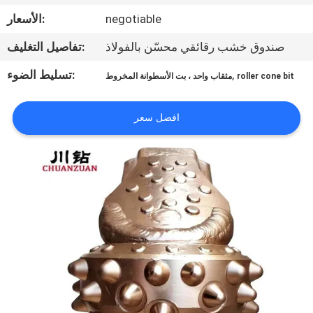
مراقبة
negotiable
الأسعار:
الجودة
صندوق خشب رقائقي محسّن بالفولاذ
تفاصيل التغليف:
اتصل
,
تسليط الضوء:
roller cone bit
مثقاب واحد ، بت الأسطوانة المخروط
بنا
افضل سعر
اطلب
اقتباس
أخبار