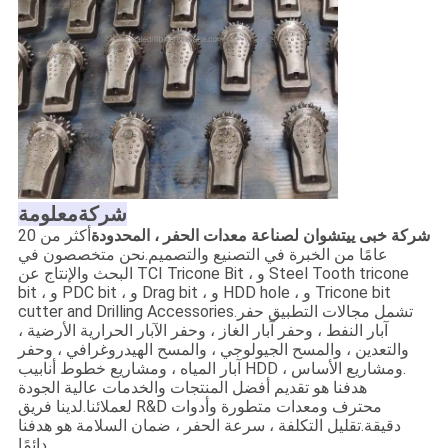
شركة
معلومة
شركة خبى ييتشوان لصناعة معدات الحفر ، المحدودة
أكثر من 20
عامًا من الخبرة في التصنيع والتصميم.نحن متخصصون في
البحث والإنتاج عن TCI Tricone Bit ، و Steel Tooth tricone
bit ، و PDC bit ، و Drag bit ، و HDD hole ، و Tricone bit
cutter and Drilling Accessories.تشمل مجالات التطبيق حفر
آبار النفط ، وحفر آبار الغاز ، وحفر الآبار الحرارية الأرضية ،
والتعدين ، والمسح الجيولوجي ، والمسح الهيدروغرافي ، وحفر
آبار المياه ، ومشاريع خطوط أنابيب HDD ، ومشاريع الأساس.
هدفنا هو تقديم أفضل المنتجات والخدمات عالية الجودة
لعملائنا.لدينا فريق R&D محترف ومعدات متطورة وأدوات
دقيقة.تقليل التكلفة ، سرعة الحفر ، ضمان السلامة هو هدفنا
دائمًا.