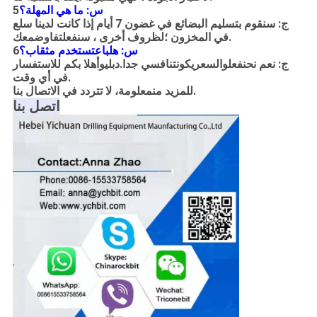
س: ما هي المهلة؟
5
ج: سنقوم بتسليم البضائع في غضون 7 أيام إذا كانت لدينا سلع
معك.
في المخزون ؛لظروف أخرى ، سنفعل
تفاوض
س: هل
باع
تستخدم مثقاب؟
6
ج: نعم نحن
فعل
والسعر
يكون
تنافسي جدا
.دبليو
أهلا بكم للاستفسار
في أي وقت.
، لا تتردد في الاتصال بنا.
للمزيد من
معلومة
اتصل بنا