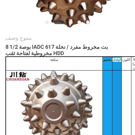
منتوج وصف
8 1/2 بوصة IADC 617 بت مخروط مفرد / نخلة
مخروطية لفتاحة ثقب HDD
اللون
اليادك
بحجم
سلعة
(الوزن