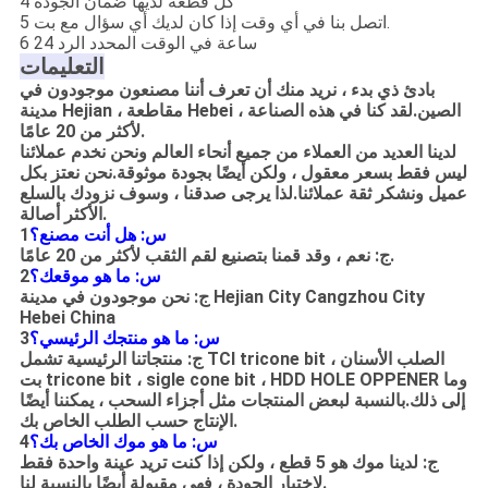
4 كل قطعة لديها ضمان الجودة
5 اتصل بنا في أي وقت إذا كان لديك أي سؤال مع بت.
6 24 ساعة في الوقت المحدد الرد
التعليمات
بادئ ذي بدء ، نريد منك أن تعرف أننا مصنعون موجودون في
مدينة Hejian ، مقاطعة Hebei ، الصين.لقد كنا في هذه الصناعة
لأكثر من 20 عامًا.
لدينا العديد من العملاء من جميع أنحاء العالم ونحن نخدم عملائنا
ليس فقط بسعر معقول ، ولكن أيضًا بجودة موثوقة.نحن نعتز بكل
عميل ونشكر ثقة عملائنا.لذا يرجى صدقنا ، وسوف نزودك بالسلع
الأكثر أصالة.
س: هل أنت مصنع؟
1
ج: نعم ، وقد قمنا بتصنيع لقم الثقب لأكثر من 20 عامًا.
س: ما هو موقعك؟
2
ج: نحن موجودون في مدينة Hejian City Cangzhou City
Hebei China
س: ما هو منتجك الرئيسي؟
3
ج: منتجاتنا الرئيسية تشمل TCI tricone bit ، الصلب الأسنان
بت tricone bit ، sigle cone bit ، HDD HOLE OPPENER وما
إلى ذلك.بالنسبة لبعض المنتجات مثل أجزاء السحب ، يمكننا أيضًا
الإنتاج حسب الطلب الخاص بك.
س: ما هو موك الخاص بك؟
4
ج: لدينا موك هو 5 قطع ، ولكن إذا كنت تريد عينة واحدة فقط
لاختبار الجودة ، فهي مقبولة أيضًا بالنسبة لنا.