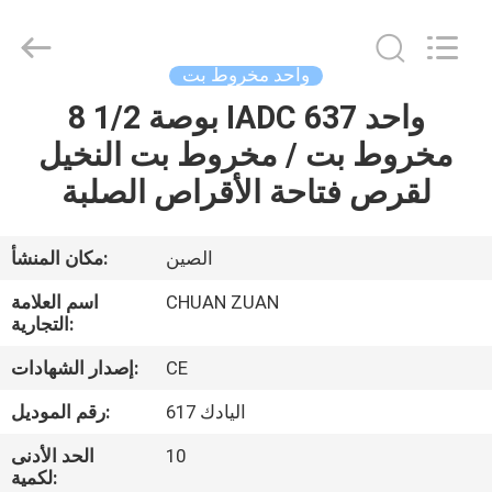
مخروط
قليلا
المزود.
Copyright
©
واحد مخروط بت
2018
-
2025
8 1/2 بوصة IADC 637 واحد
مسكن
tcitriconebit.com.
All
مخروط بت / مخروط بت النخيل
Rights
Reserved.
منتجات
لقرص فتاحة الأقراص الصلبة
معلومات
الصين
مكان المنشأ:
عنا
CHUAN ZUAN
اسم العلامة
التجارية:
جولة
CE
إصدار الشهادات:
في
اليادك 617
رقم الموديل:
المعمل
10
الحد الأدنى
لكمية: