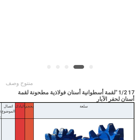
منتوج وصف
17 1/2 "لقمة أسطوانية أسنان فولاذية مطحونة لقمة
أسنان لحفر الآبار
سلعة
بحجم
اليادك
اتصال
B
الموضوع
(
ب