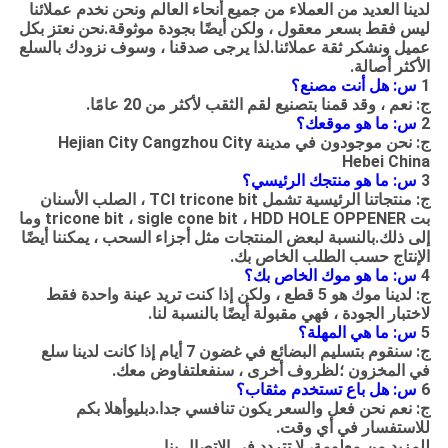
لدينا العديد من العملاء من جميع أنحاء العالم ونحن نخدم عملائنا
ليس فقط بسعر معقول ، ولكن أيضًا بجودة موثوقة.نحن نعتز بكل
عميل ونشكر ثقة عملائنا.لذا يرجى صدقنا ، وسوف نزودك بالسلع
الأكثر أصالة.
1
س: هل أنت مصنع؟
ج: نعم ، وقد قمنا بتصنيع لقم الثقب لأكثر من 20 عامًا.
2
س: ما هو موقعك؟
ج: نحن موجودون في مدينة Hejian City Cangzhou City
Hebei China
3
س: ما هو منتجك الرئيسي؟
ج: منتجاتنا الرئيسية تشمل TCI tricone bit ، الصلب الأسنان
بت tricone bit ، sigle cone bit ، HDD HOLE OPPENER وما
إلى ذلك.بالنسبة لبعض المنتجات مثل أجزاء السحب ، يمكننا أيضًا
الإنتاج حسب الطلب الخاص بك.
4
س: ما هو موك الخاص بك؟
ج: لدينا موك هو 5 قطع ، ولكن إذا كنت تريد عينة واحدة فقط
لاختبار الجودة ، فهي مقبولة أيضًا بالنسبة لنا.
5
س: ما هي المهلة؟
ج: سنقوم بتسليم البضائع في غضون 7 أيام إذا كانت لدينا سلع
في المخزون ؛لظروف أخرى ، سنفعل
تفاوض
معك.
6
س: هل
باع
تستخدم مثقاب؟
ج: نعم نحن
فعل
والسعر
يكون
تنافسي جدا
.دبليو
أهلا بكم
للاستفسار في أي وقت.
للمزيد من
معلومة
، لا تتردد في الاتصال بنا.