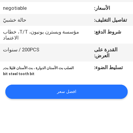
مراقبة
الأسعار:
negotiable
الجودة
تفاصيل التغليف:
حالة خشبيّ
اتصل
شروط الدفع:
مؤسسة ويسترن يونيون، T/T، خطاب
الاعتماد
بنا
القدرة على
200PCS / سنوات
العرض:
اطلب
تسليط الضوء:
,
الصلب بت الأسنان الدوارة ، بت الأسنان قليلا بت
اقتباس
bit steel tooth bit
أخبار
افضل سعر