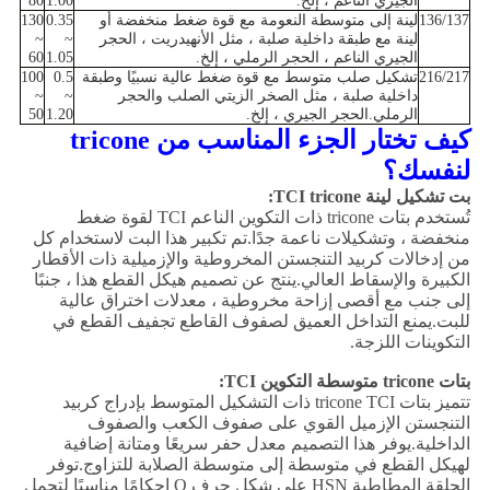
الجيري الناعم ، إلخ.
1.00
80
136/137
لينة إلى متوسطة النعومة مع قوة ضغط منخفضة أو
0.35
130
لينة مع طبقة داخلية صلبة ، مثل الأنهيدريت ، الحجر
~
~
الجيري الناعم ، الحجر الرملي ، إلخ.
1.05
60
216/217
تشكيل صلب متوسط ​​مع قوة ضغط عالية نسبيًا وطبقة
0.5
100
داخلية صلبة ، مثل الصخر الزيتي الصلب والحجر
~
~
الرملي.الحجر الجيري ، إلخ.
1.20
50
كيف تختار الجزء المناسب من tricone
لنفسك؟
بت تشكيل لينة TCI tricone:
تُستخدم بتات tricone ذات التكوين الناعم TCI لقوة ضغط
منخفضة ، وتشكيلات ناعمة جدًا.تم تكبير هذا البت لاستخدام كل
من إدخالات كربيد التنجستن المخروطية والإزميلية ذات الأقطار
الكبيرة والإسقاط العالي.ينتج عن تصميم هيكل القطع هذا ، جنبًا
إلى جنب مع أقصى إزاحة مخروطية ، معدلات اختراق عالية
للبت.يمنع التداخل العميق لصفوف القاطع تجفيف القطع في
التكوينات اللزجة.
بتات tricone متوسطة التكوين TCI:
تتميز بتات tricone TCI ذات التشكيل المتوسط ​​بإدراج كربيد
التنجستن الإزميل القوي على صفوف الكعب والصفوف
الداخلية.يوفر هذا التصميم معدل حفر سريعًا ومتانة إضافية
لهيكل القطع في متوسطة إلى متوسطة الصلابة للتزاوج.توفر
الحلقة المطاطية HSN على شكل حرف O إحكامًا مناسبًا لتحمل