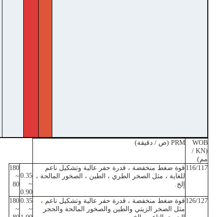
WOB
PRM (ص / دقيقة)
(KN /
مم)
116/117
قوة ضغط منخفضة ، قدرة حفر عالية وتشكيل ناعم
180
0.35
للغاية ، مثل الصخر الطري ، الطين ، الصخور المالحة ،
~
~
إلخ.
80
0.90
126/127
قوة ضغط منخفضة ، قدرة حفر عالية وتشكيل ناعم ،
0.35
180
مثل الصخر الزيتي والطين والصخور المالحة والحجر
~
~