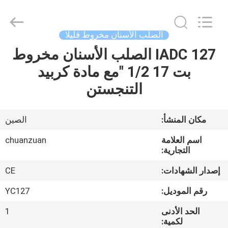
مخروط
قليلا
المزود.
Copyright
©
الصلب الأسنان مخروط قليلا
2018
-
2025
IADC 127 الصلب الأسنان مخروط
مسكن
tcitriconebit.com.
All
بت 17 1/2 "مع مادة كربيد
Rights
Reserved.
منتجات
التنجستن
معلومات
مكان المنشأ:
الصين
عنا
اسم العلامة
chuanzuan
التجارية:
جولة
إصدار الشهادات:
CE
في
رقم الموديل:
YC127
المعمل
الحد الأدنى
1
لكمية: