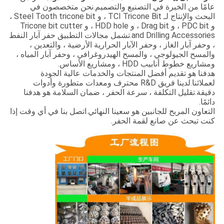
عامًا من الخبرة في التصنيع والتصميم.نحن متخصصون في
البحث والإنتاج لـ TCI Tricone Bit ، و Steel Tooth tricone bit ،
و PDC bit ، و Drag bit ، و HDD hole ، و Tricone bit cutter
and Drilling Accessories.تشمل مجالات التطبيق حفر آبار النفط
، وحفر آبار الغاز ، وحفر الآبار الحرارية الأرضية ، والتعدين ،
والمسح الجيولوجي ، والمسح الهيدروغرافي ، وحفر آبار المياه ،
ومشاريع خطوط أنابيب HDD ، ومشاريع الأساس.
هدفنا هو تقديم أفضل المنتجات والخدمات عالية الجودة
لعملائنا.لدينا فريق R&D محترف ومعدات متطورة وأدوات
دقيقة.تقليل التكلفة ، سرعة الحفر ، ضمان السلامة هو هدفنا
دائمًا.
التعاون المربح للجانبين هو سعينا النهائي.اتصل بنا في أي وقت إذا
كنت تبحث عن صانع لقمة الحفر.